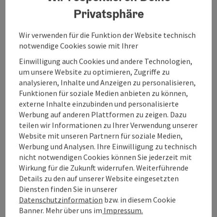
rund um Mondsee und
Privatsphäre
Irrsee
Wir verwenden für die Funktion der Website technisch
erleben
notwendige Cookies sowie mit Ihrer
©
Einwilligung auch Cookies und andere Technologien,
Copyri
um unsere Website zu optimieren, Zugriffe zu
analysieren, Inhalte und Anzeigen zu personalisieren,
Funktionen für soziale Medien anbieten zu können,
externe Inhalte einzubinden und personalisierte
Werbung auf anderen Plattformen zu zeigen. Dazu
Herbstferien
teilen wir Informationen zu Ihrer Verwendung unserer
Website mit unseren Partnern für soziale Medien,
Werbung und Analysen. Ihre Einwilligung zu technisch
erleben
nicht notwendigen Cookies können Sie jederzeit mit
©
Wirkung für die Zukunft widerrufen. Weiterführende
Copyri
Details zu den auf unserer Website eingesetzten
Diensten finden Sie in unserer
Datenschutzinformation
bzw. in diesem Cookie
Kulinarik
Banner. Mehr über uns im
Impressum.
rund um Mondsee und