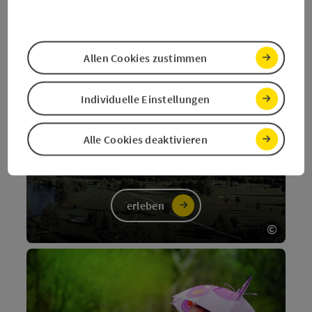
Irrsee
erleben
Allen Cookies zustimmen
©
Copyri
Individuelle Einstellungen
Golf
Alle Cookies deaktivieren
rund um Mondsee und
Irrsee
erleben
©
Copyri