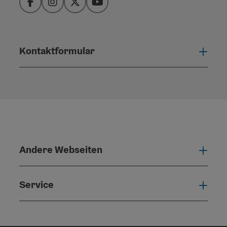
Facebook
Instagram
Twitter
YouTube
Kontaktformular
Konta
Andere Webseiten
Ande
Service
Serv