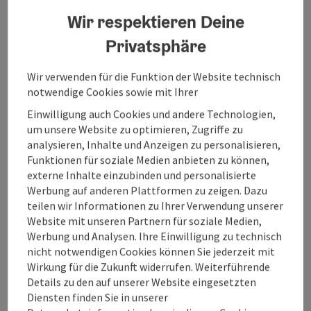
Wir respektieren Deine
losradeln.
Jetzt losradeln!
Privatsphäre
©
Wir verwenden für die Funktion der Website technisch
Copyr
losradeln. - Karte umdrehen
notwendige Cookies sowie mit Ihrer
Weitblick
Einwilligung auch Cookies und andere Technologien,
um unsere Website zu optimieren, Zugriffe zu
genießen.
analysieren, Inhalte und Anzeigen zu personalisieren,
Funktionen für soziale Medien anbieten zu können,
Dich erwarten 150 km Wanderwege, sanfte
externe Inhalte einzubinden und personalisierte
Hügel, markante Berge und ein
Werbung auf anderen Plattformen zu zeigen. Dazu
unvergessliches Panorama. Egal ob Familien,
teilen wir Informationen zu Ihrer Verwendung unserer
Genusswanderer oder Bergsteiger - in der
Website mit unseren Partnern für soziale Medien,
Region Mondsee-Irrsee kommen alle
Werbung und Analysen. Ihre Einwilligung zu technisch
Wanderfreunde auf ihre Kosten.
nicht notwendigen Cookies können Sie jederzeit mit
Wirkung für die Zukunft widerrufen. Weiterführende
Details zu den auf unserer Website eingesetzten
Diensten finden Sie in unserer