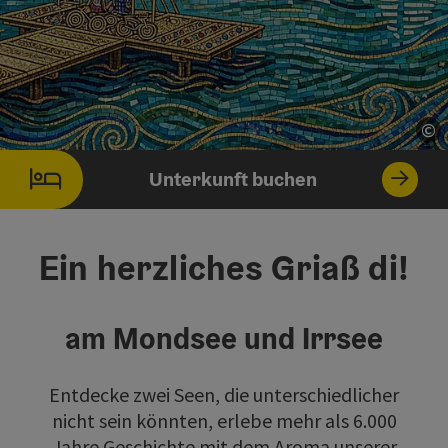
©
Co
Unterkunft buchen
Ein herzliches Griaß di!
am Mondsee und Irrsee
Entdecke zwei Seen, die unterschiedlicher
nicht sein könnten, erlebe mehr als 6.000
Jahre Geschichte mit dem Aroma unserer