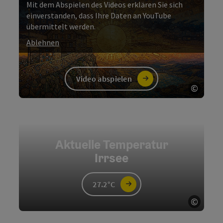
Mit dem Abspielen des Videos erklären Sie sich
einverstanden, dass Ihre Daten an YouTube
übermittelt werden.
Ablehnen
Video abspielen
©
Copyri
Video
Aktuelle Temperatur
Irrsee
27.2°C
©
Copyri