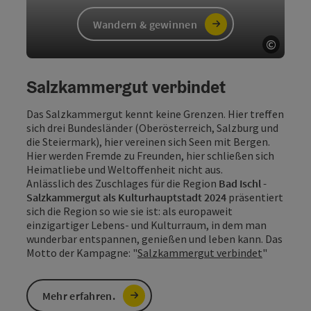
Sechs abwechslungsreiche Touren, kleine
Aufgaben und viel Raum zum Entdecken
machen jede Wanderung zum Abenteuer.
Wer fleißig sammelt und kreativ wird, darf
sich auf ein buntes Finale mit tollen Preisen
freuen. Jetzt heißt es: Rucksack packen, raus
in die Natur und gemeinsam loswandern!
Infos zur Challenge
Auf die Berge, fertig, los!
Kinder-Wander-Challenge 2026