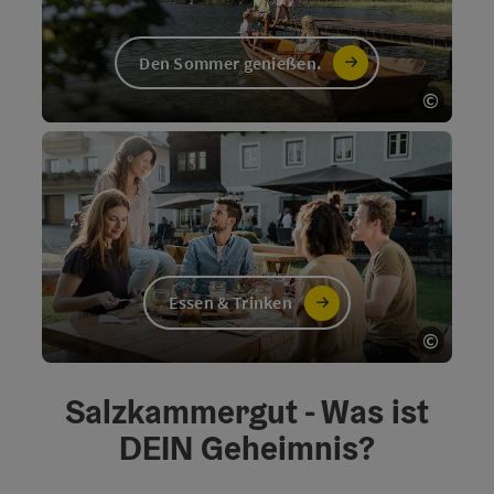
Den Sommer genießen.
©
Copyri
Essen & Trinken
©
Copyri
Salzkammergut - Was ist
DEIN Geheimnis?