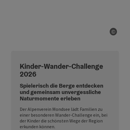
Naturerlebnis im August
Auf den Spuren des Feuersalamanders
Ein Sommertag mit Regen ist die perfekte
Gelegenheit, um im Salzkammergut den auffällig
gelb-schwarz gefleckten Feuersalamander zu
entdecken. Bei feuchtem Wetter zeigt sich der
geschützte Waldbewohner gerne entlang von
Wanderwegen und Forststraßen. Bitte beobachte die
Tiere mit Abstand, störe sie nicht und vermeide
direkten Hautkontakt.
Natur erleben