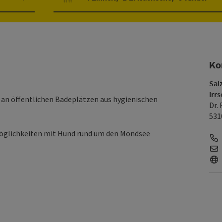
Einheitenanzahl und Personenfelder
Ko
Sal
Irrs
s an öffentlichen Badeplätzen aus hygienischen
Dr. 
531
emöglichkeiten mit Hund rund um den Mondsee