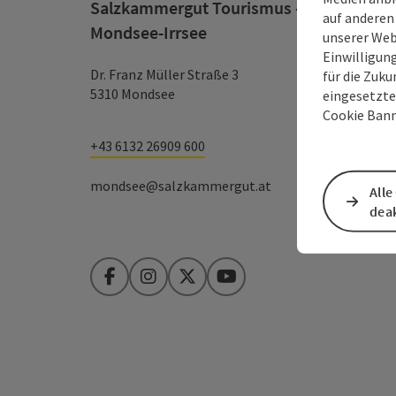
Salzkammergut Tourismus - Destination
auf anderen
Mondsee-Irrsee
unserer Web
Einwilligun
Dr. Franz Müller Straße 3
für die Zuku
5310 Mondsee
eingesetzte
Cookie Bann
+43 6132 26909 600
mondsee@salzkammergut.at
Alle
deak
Facebook
Instagram
Twitter
YouTube