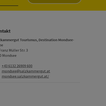
ntakt
zkammergut Tourismus, Destination Mondsee-
ee
Franz Müller Str. 3
0 Mondsee
Telefon
+43 6132 26909 600
E-Mail
mondsee@salzkammergut.at
Web
mondsee.salzkammergut.at/