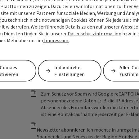
 Plattformen zu zeigen. Dazu teilen wir Informationen zu Ihrer 
site mit unseren Partnern für soziale Medien, Werbung und Analys
Felder mit
*
sind Pflichtfelder
g zu technisch nicht notwendigen Cookies können Sie jederzeit m
nft widerrufen. Weiterführende Details zu den auf unserer Website
Vorname
Nachname
n Diensten finden Sie in unserer
Datenschutzinformation
bzw. in
er. Mehr über uns im
Impressum.
Unverbindliche Anfrage
*
 Cookies
Individuelle
Allen Co
tivieren
Einstellungen
zustimm
Zum Schutz vor Spam wird Google reCAPTCHA
personenbezogene Daten (z. B. die IP-Adresse
Absenden des Formulars werden die dafür erfor
ist eine Kontaktaufnahme jederzeit per E-Ma
Newsletter abonnieren
Ich möchte in unregelm
Spannendes und Neues aus der Region Mondsee-I