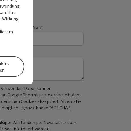
Verwendung
en. Ihre
it Wirkung
E-Mail
*
 diesem
okies
en
 verwendet. Dabei können
) an Google übermittelt werden. Mit dem
derlichen Cookies akzeptiert. Alternativ
il möglich – ganz ohne reCAPTCHA.
*
äßigen Abständen per Newsletter über
rrsee informiert werden.