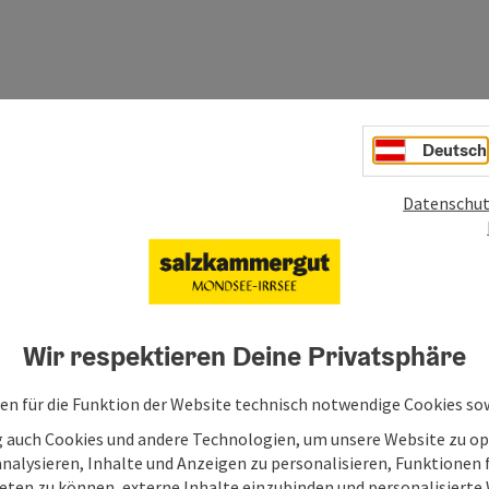
Deutsch
Datenschut
Wir respektieren Deine Privatsphäre
Deine Nachricht an di
en für die Funktion der Website technisch notwendige Cookies sow
g auch Cookies und andere Technologien, um unsere Website zu op
Mondsee-Irrsee
analysieren, Inhalte und Anzeigen zu personalisieren, Funktionen f
eten zu können, externe Inhalte einzubinden und personalisiert