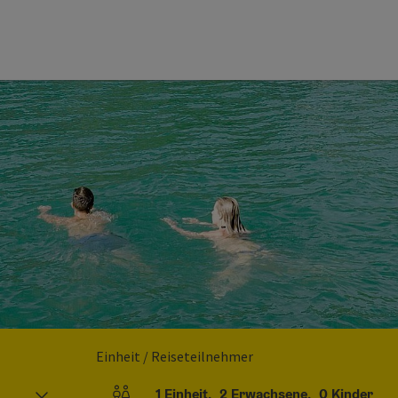
Einheit / Reiseteilnehmer
1
Einheit
,
2
Erwachsene
,
0
Kinder