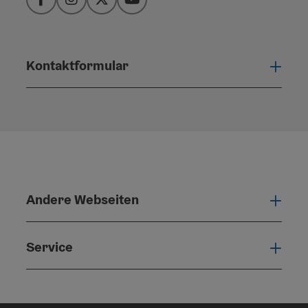
Facebook
Instagram
Twitter
YouTube
Kontaktformular
Konta
Andere Webseiten
Ande
Service
Serv