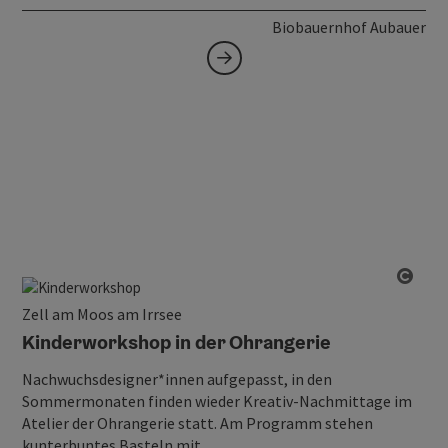
Biobauernhof Aubauer
Copy
Zell am Moos am Irrsee
Kinderworkshop in der Ohrangerie
Nachwuchsdesigner*innen aufgepasst, in den
Sommermonaten finden wieder Kreativ-Nachmittage im
Atelier der Ohrangerie statt. Am Programm stehen
kunterbuntes Basteln mit…