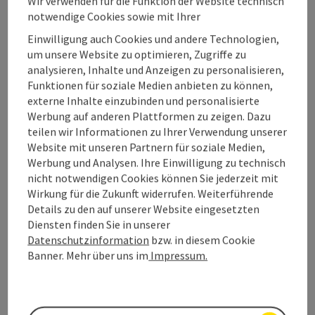
Wir verwenden für die Funktion der Website technisch
notwendige Cookies sowie mit Ihrer
Einwilligung auch Cookies und andere Technologien,
um unsere Website zu optimieren, Zugriffe zu
analysieren, Inhalte und Anzeigen zu personalisieren,
Funktionen für soziale Medien anbieten zu können,
externe Inhalte einzubinden und personalisierte
Werbung auf anderen Plattformen zu zeigen. Dazu
teilen wir Informationen zu Ihrer Verwendung unserer
Copy
Website mit unseren Partnern für soziale Medien,
Tiefgraben am Mondsee
Werbung und Analysen. Ihre Einwilligung zu technisch
Kinder Töpferkurs mit Manuela
nicht notwendigen Cookies können Sie jederzeit mit
Eppenschwandtner
Wirkung für die Zukunft widerrufen. Weiterführende
Details zu den auf unserer Website eingesetzten
Du möchtest etwas mit Deinen eigenen Händen erschaffen
Diensten finden Sie in unserer
und Dich kreativ entfalten?
Datenschutzinformation
bzw. in diesem Cookie
Banner. Mehr über uns im
Impressum.
Zeitraum
: 10.08.2026 bis 26.08.2026
Eppenschwandtner Manuela