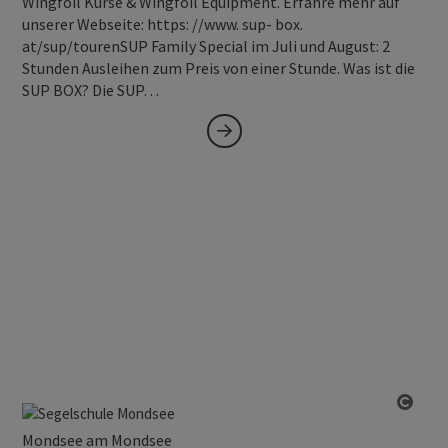
Wingfoil Kurse & Wingfoil Equipment. Erfahre mehr auf
unserer Webseite: https: //www. sup- box.
at/sup/tourenSUP Family Special im Juli und August: 2
Stunden Ausleihen zum Preis von einer Stunde. Was ist die
SUP BOX? Die SUP…
Copy
Mondsee am Mondsee