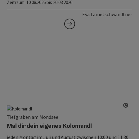
Zeitraum
: 10.08.2026 bis 20.08.2026
Eva Lametschwandtner
Copy
Tiefgraben am Mondsee
Mal dir dein eigenes Kolomandl
jeden Montag im Juli und August zwischen 10:00 und 11:30