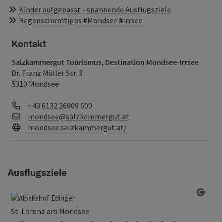
Kinder aufgepasst - spannende Ausflugsziele
Regenschirmtipps #Mondsee #Irrsee
Kontakt
Salzkammergut Tourismus, Destination Mondsee-Irrsee
Dr. Franz Müller Str. 3
5310 Mondsee
Telefon
+43 6132 26909 600
E-Mail
mondsee@salzkammergut.at
Web
mondsee.salzkammergut.at/
Ausflugsziele
Copy
St. Lorenz am Mondsee