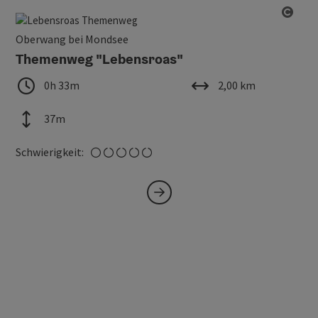
Copy
Oberwang bei Mondsee
Themenweg "Lebensroas"
Dauer
Länge
0h 33m
2,00 km
Höhenmeter
37m
sehr leicht
Schwierigkeit: