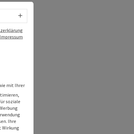
Sprachwahl - Menü öffnen
zerklärung
Impressum
ie mit Ihrer
timieren,
ür soziale
e Werbung
Verwendung
en. Ihre
it Wirkung