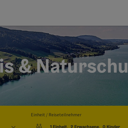
is & Naturschu
Einheit / Reiseteilnehmer
1
Einheit
,
2
Erwachsene
,
0
Kinder