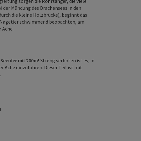
egleitung sorgen die
Rohrsänger
, die viele
i der Mündung des Drachensees in den
urch die kleine Holzbrücke), beginnt das
das Nagetier schwimmend beobachten, am
 Ache.
Seeufer mit 200m!
Streng verboten ist es, in
 Ache einzufahren. Dieser Teil ist mit
.
Copyright öffnen