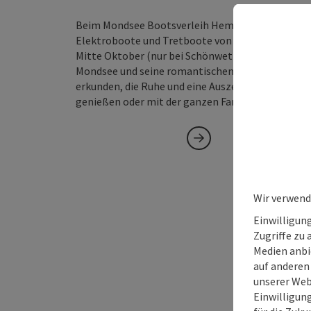
Beim Mondsee Bootsverleih Hemetsberger steh
Elektroboote und Tretboote von Mitte April bis
Mitte Oktober (nur bei Schönwetter) bereit, um 
Mondsee und seine romantischen Buchten zu
erkunden, die Ruhe und eine Auszeit am See zu
genießen oder mit der ganzen Familie eine…
Wir verwend
Einwilligun
Zugriffe zu 
Medien anbi
auf anderen
unserer Web
Einwilligun