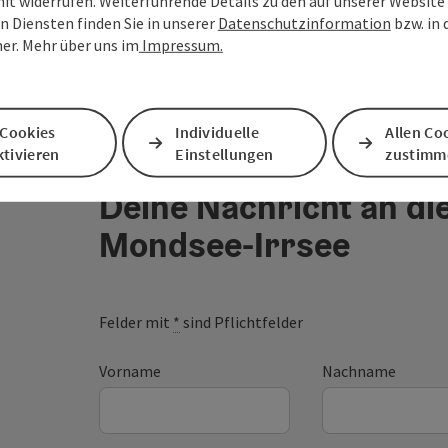
nft widerrufen. Weiterführende Details zu den auf unserer Website
n Diensten finden Sie in unserer
Datenschutzinformation
bzw. in
er. Mehr über uns im
Impressum.
 Cookies
Individuelle
Allen Co
tivieren
Einstellungen
zustimm
Deine Nachricht an di
Mondsee-Irrsee
Felder mit
*
sind Pflichtfelder
Vorname
Nachname