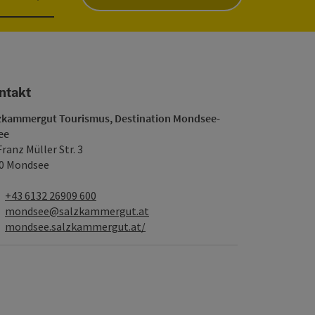
ntakt
zkammergut Tourismus, Destination Mondsee-
ee
Franz Müller Str. 3
0 Mondsee
Telefon
+43 6132 26909 600
E-Mail
mondsee@salzkammergut.at
Web
mondsee.salzkammergut.at/