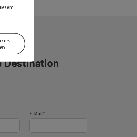
 diesem
okies
en
e Destination
E-Mail
*