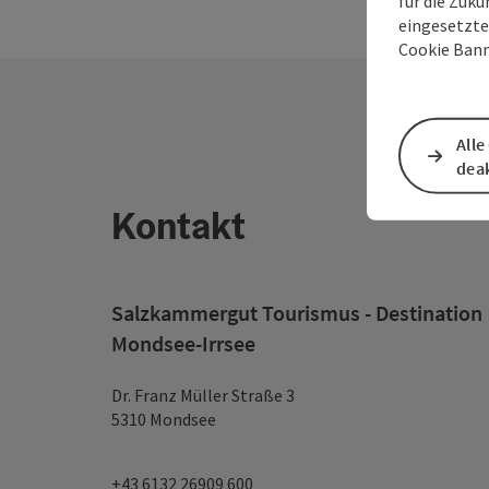
für die Zuku
eingesetzte
Cookie Bann
Alle
deak
Kontakt
Salzkammergut Tourismus - Destination
Mondsee-Irrsee
Dr. Franz Müller Straße 3
5310 Mondsee
+43 6132 26909 600