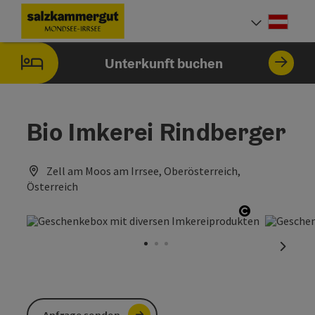
Accesskey
Accesskey
Accesskey
Zum Inhalt
Zur Navigation
Zum Seitenanfang
[0]
[1]
[2]
Deut
Sprach
Unterkunft buchen
Bio Imkerei Rindberger
Zell am Moos am Irrsee, Oberösterreich,
Österreich
Copyright ö
nächst