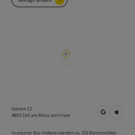
Anfrage senden
Gassen 12
in Google Map
in Apple
4893
Zell am Moos am Irrsee
In unserer Bio-Imkerei werden ca. 150 Bienenvölker