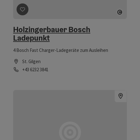
Beitrag merken
: Holzingerbauer Bosch Ladepunkt
Copyri
Holzingerbauer Bosch
Ladepunkt
4 Bosch Fast Charger-Ladegeräte zum Ausleihen
St. Gilgen
Telefon
+43 6232 3841
Öffnungszeiten