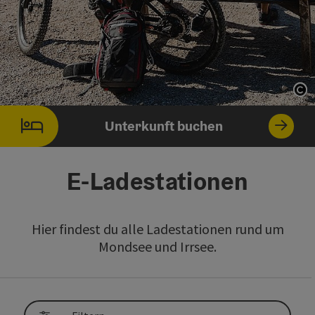
Co
Co
Unterkunft buchen
E-Ladestationen
Hier findest du alle Ladestationen rund um
Mondsee und Irrsee.
direkt zu den Ergebnissen springen