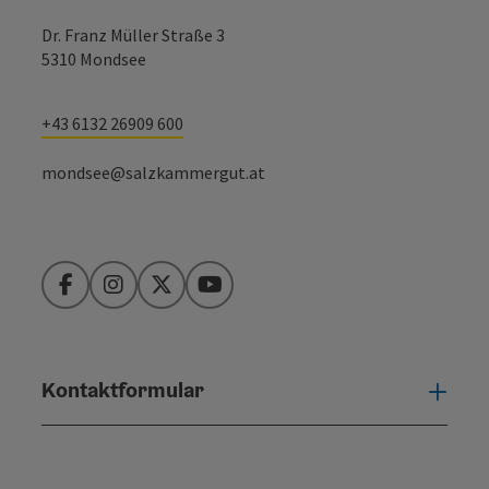
Dr. Franz Müller Straße 3
5310 Mondsee
+43 6132 26909 600
mondsee@salzkammergut.at
Facebook
Instagram
Twitter
YouTube
Kontaktformular
Konta