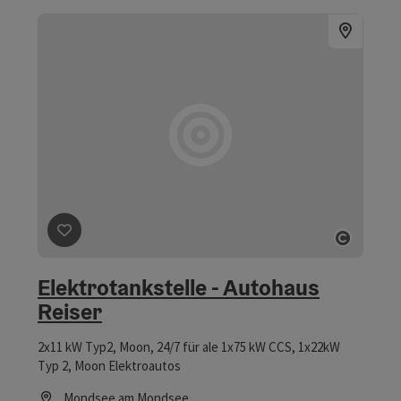
Beitrag merken
: Elektrotankstelle - Autohaus Reiser
Copyri
Elektrotankstelle - Autohaus
Reiser
2x11 kW Typ2, Moon, 24/7 für ale 1x75 kW CCS, 1x22kW
Typ 2, Moon Elektroautos
Mondsee am Mondsee