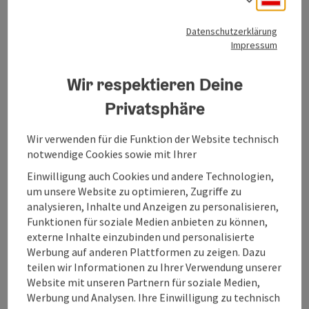
und benutzerfreundliche Ladestation für
Elektrofahrzeuge. Sie bietet zwei Ladepunkte mit einer
Mondsee am Mondsee
Datenschutzerklärung
Leistung von je 50 kW und ist rund um die Uhr zugänglich.
Telefon
Impressum
+43 6232 3002
Die Station verfügt über einen DC-Schnellladeanschluss
(CHAdeMO und CCS) sowie einen AC-Ladeanschluss (Typ
Öffnungszeiten
Montag geöffnet
Dienstag geöffnet
Mittwoch geöffnet
Donnerstag geöffnet
Freitag geöffnet
Samstag geöffnet
Sonntag geöffnet
Feiertag geöffnet
MO
DI
MI
DO
FR
SA
SO
FE
2). Eine intuitive Bedienung ermöglicht eine einfache und
Wir respektieren Deine
bequeme Nutzung der Ladestation. Zudem bietet die
Privatsphäre
Station einen Aufenthaltsbereich mit Sitzgelegenheiten
und einem Snackautomaten.
Wir verwenden für die Funktion der Website technisch
notwendige Cookies sowie mit Ihrer
Einwilligung auch Cookies und andere Technologien,
um unsere Website zu optimieren, Zugriffe zu
analysieren, Inhalte und Anzeigen zu personalisieren,
Funktionen für soziale Medien anbieten zu können,
externe Inhalte einzubinden und personalisierte
Werbung auf anderen Plattformen zu zeigen. Dazu
teilen wir Informationen zu Ihrer Verwendung unserer
Beitrag merken
: Erlachmühle Bosch Ladepunkt
Copyri
Website mit unseren Partnern für soziale Medien,
Werbung und Analysen. Ihre Einwilligung zu technisch