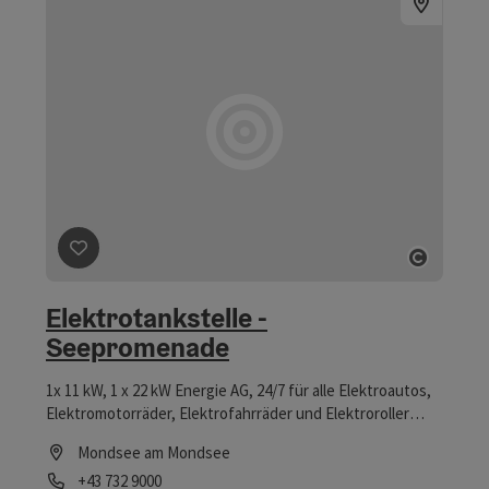
Beitrag merken
: Elektrotankstelle - Seepromenade
Copyri
Elektrotankstelle -
Seepromenade
1x 11 kW, 1 x 22 kW Energie AG, 24/7 für alle Elektroautos,
Elektromotorräder, Elektrofahrräder und Elektroroller
werden immer populärer. Deshalb gibt es in Mondsee eine
Mondsee am Mondsee
eigene Aufladestation für Ihr Elektrofahrzeug.
Telefon
+43 732 9000