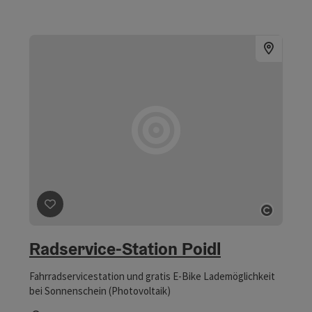
Öffnungszeiten
Beitrag merken
: Radservice-Station Poidl
Copyri
Radservice-Station Poidl
Fahrradservicestation und gratis E-Bike Lademöglichkeit
bei Sonnenschein (Photovoltaik)