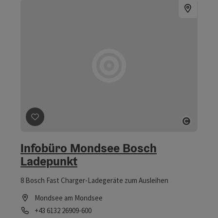
Beitrag merken
: Infobüro Mondsee Bosch Ladepunkt
Copyri
Infobüro Mondsee Bosch
Ladepunkt
8 Bosch Fast Charger-Ladegeräte zum Ausleihen
Mondsee am Mondsee
Telefon
+43 6132 26909-600