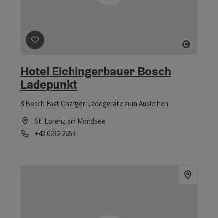
Beitrag merken
: Hotel Eichingerbauer Bosch Ladepu
Copyri
Hotel Eichingerbauer Bosch
Ladepunkt
8 Bosch Fast Charger-Ladegeräte zum Ausleihen
St. Lorenz am Mondsee
Telefon
+43 6232 2658
Öffnungszeiten