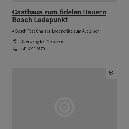
Gasthaus zum fidelen Bauern
Bosch Ladepunkt
4 Bosch Fast Charger-Ladegeräte zum Ausleihen
Oberwang bei Mondsee
Telefon
+43 6233 8570
Öffnungszeiten