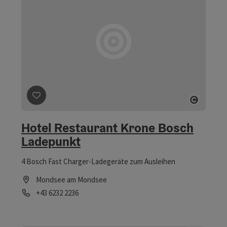
Beitrag merken
: Hotel Restaurant Krone Bosch Lade
Copyri
Hotel Restaurant Krone Bosch
Ladepunkt
4 Bosch Fast Charger-Ladegeräte zum Ausleihen
Mondsee am Mondsee
Telefon
+43 6232 2236
Öffnungszeiten