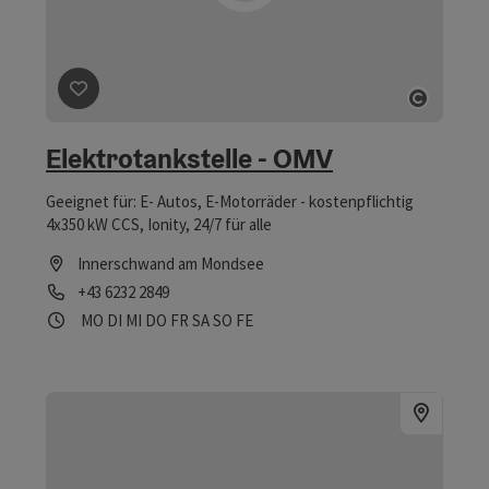
Beitrag merken
: Elektrotankstelle - OMV
Copyri
Elektrotankstelle - OMV
Geeignet für: E- Autos, E-Motorräder - kostenpflichtig
4x350 kW CCS, Ionity, 24/7 für alle
Innerschwand am Mondsee
Telefon
+43 6232 2849
Öffnungszeiten
Montag geöffnet
Dienstag geöffnet
Mittwoch geöffnet
Donnerstag geöffnet
Freitag geöffnet
Samstag geöffnet
Sonntag geöffnet
Feiertag geöffnet
MO
DI
MI
DO
FR
SA
SO
FE