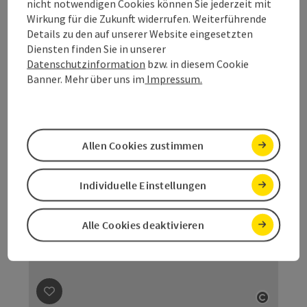
nicht notwendigen Cookies können Sie jederzeit mit
Erlachmühle Bosch Ladepunkt
Wirkung für die Zukunft widerrufen. Weiterführende
Details zu den auf unserer Website eingesetzten
4 Bosch Fast Charger-Ladegeräte zum Ausleihen
Diensten finden Sie in unserer
Tiefgraben am Mondsee
Datenschutzinformation
bzw. in diesem Cookie
Banner. Mehr über uns im
Impressum.
Telefon
+43 6232 2578
Öffnungszeiten
Allen Cookies zustimmen
Individuelle Einstellungen
Alle Cookies deaktivieren
Beitrag merken
: Gasthaus zum fidelen Bauern Bosch
Copyri