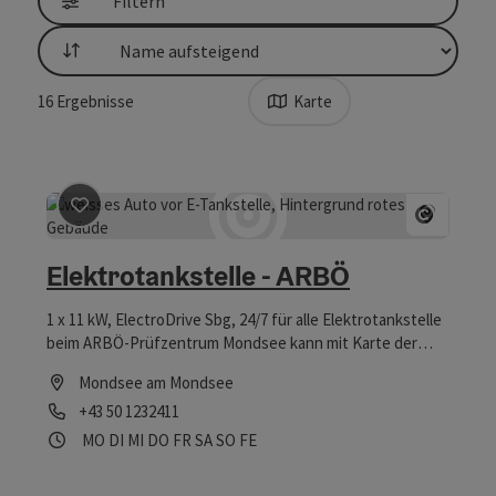
Filtern
Sortierung
16
Ergebnisse
Karte
Beitrag merken
: Elektrotankstelle - ARBÖ
Copyri
Elektrotankstelle - ARBÖ
1 x 11 kW, ElectroDrive Sbg, 24/7 für alle Elektrotankstelle
beim ARBÖ-Prüfzentrum Mondsee kann mit Karte der
Salzburg AG und per Handy App bedient werden
Mondsee am Mondsee
Telefon
+43 50 1232411
Öffnungszeiten
Montag geöffnet
Dienstag geöffnet
Mittwoch geöffnet
Donnerstag geöffnet
Freitag geöffnet
Samstag geöffnet
Sonntag geöffnet
Feiertag geöffnet
MO
DI
MI
DO
FR
SA
SO
FE