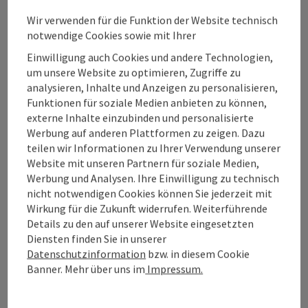
Wir verwenden für die Funktion der Website technisch
notwendige Cookies sowie mit Ihrer
Salzkammergut Tourismus - Destination
Einwilligung auch Cookies und andere Technologien,
Mondsee-Irrsee
um unsere Website zu optimieren, Zugriffe zu
analysieren, Inhalte und Anzeigen zu personalisieren,
Dr. Franz Müller Straße 3
Funktionen für soziale Medien anbieten zu können,
5310 Mondsee
externe Inhalte einzubinden und personalisierte
Werbung auf anderen Plattformen zu zeigen. Dazu
teilen wir Informationen zu Ihrer Verwendung unserer
+43 6132 26909 600
Website mit unseren Partnern für soziale Medien,
Werbung und Analysen. Ihre Einwilligung zu technisch
mondsee@salzkammergut.at
nicht notwendigen Cookies können Sie jederzeit mit
Wirkung für die Zukunft widerrufen. Weiterführende
Details zu den auf unserer Website eingesetzten
Diensten finden Sie in unserer
Datenschutzinformation
bzw. in diesem Cookie
Facebook
Instagram
Twitter
YouTube
Banner. Mehr über uns im
Impressum.