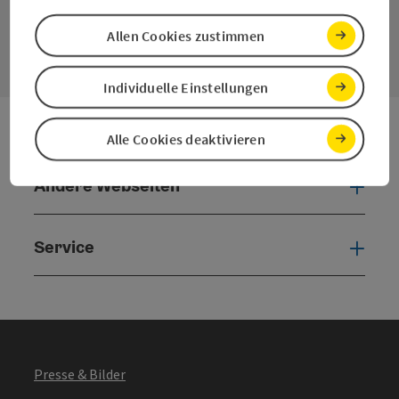
Kontaktformular
Allen Cookies zustimmen
Konta
Individuelle Einstellungen
Alle Cookies deaktivieren
Andere Webseiten
Ande
Service
Serv
Presse & Bilder