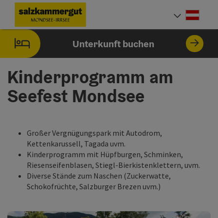
Accesskey
Accesskey
Accesskey
Zum Inhalt
Zur Navigation
Zum Seitenanfang
[0]
[1]
[2]
Deut
Sprach
Unterkunft buchen
Kinderprogramm am
Seefest Mondsee
Großer Vergnügungspark mit Autodrom,
Kettenkarussell, Tagada uvm.
Kinderprogramm mit Hüpfburgen, Schminken,
Riesenseifenblasen, Stiegl-Bierkistenklettern, uvm.
Diverse Stände zum Naschen (Zuckerwatte,
Schokofrüchte, Salzburger Brezen uvm.)