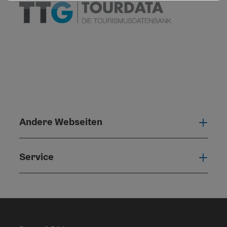
Andere Webseiten
Ande
Service
Serv