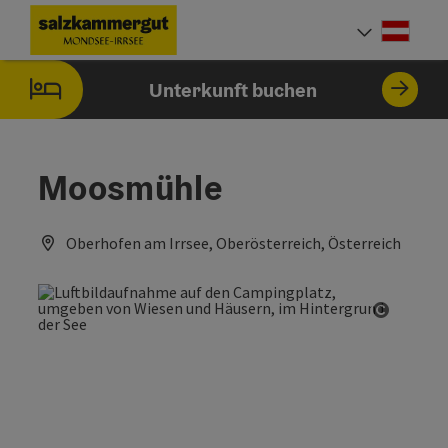
Accesskey
Accesskey
Accesskey
Zum Inhalt
Zur Navigation
Zum Seitenanfang
[0]
[1]
[2]
Deut
Sprach
Unterkunft buchen
Moosmühle
Oberhofen am Irrsee, Oberösterreich, Österreich
Copyrig