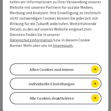
teilen wir Informationen zu Ihrer Verwendung unserer
Anreise/Lage
Website mit unseren Partnern für soziale Medien,
Werbung und Analysen. Ihre Einwilligung zu technisch
nicht notwendigen Cookies können Sie jederzeit mit
Eignung
Wirkung für die Zukunft widerrufen. Weiterführende
Details zu den auf unserer Website eingesetzten
Diensten finden Sie in unserer
Barrierefreiheit
Datenschutzinformation
bzw. in diesem Cookie
Banner. Mehr über uns im
Impressum.
Beitrag merken
Beitrag drucken
Allen Cookies zustimmen
zum Merkzettel
In der Nähe
Individuelle Einstellungen
PDF erstellen
Alle Cookies deaktivieren
powered by
TOURDATA