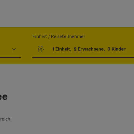
Einheit / Reiseteilnehmer
1
Einheit
,
2
Erwachsene
,
0
Kinder
Einheitenanzahl und Personenfelder
ee
reich