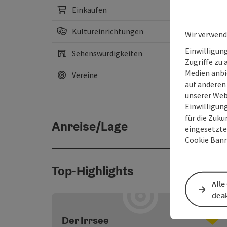
Einkaufen
Kultureinrichtungen
Wir verwend
Einwilligun
Sehenswürdigkeiten
Zugriffe zu 
Medien anbi
Vereine
auf anderen
unserer Web
Einwilligun
für die Zuku
Anreise/Lage
eingesetzte
Cookie Bann
Top-Highlights
Alle
deak
Co
Der Irrsee