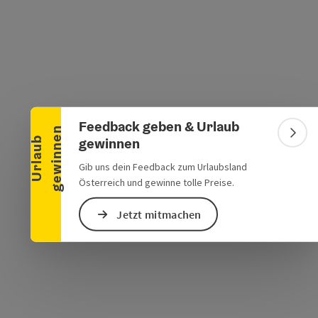
Banner einklappen
s öffnen
 Maps öffnen
Feedback geben & Urlaub
n
Bann
gewinnen
U
r
l
a
u
b
g
e
w
i
n
n
e
Gib uns dein Feedback zum Urlaubsland
Österreich und gewinne tolle Preise.
Jetzt mitmachen