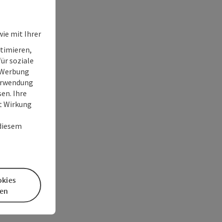
ie mit Ihrer
timieren,
ür soziale
e Werbung
Verwendung
en. Ihre
it Wirkung
 diesem
okies
en