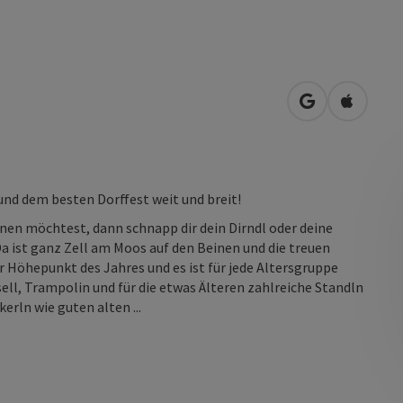
in Google Map
in Apple
und dem besten Dorffest weit und breit!
nen möchtest, dann schnapp dir dein Dirndl oder deine
 ist ganz Zell am Moos auf den Beinen und die treuen
 Höhepunkt des Jahres und es ist für jede Altersgruppe
sell, Trampolin und für die etwas Älteren zahlreiche Standln
rln wie guten alten ...