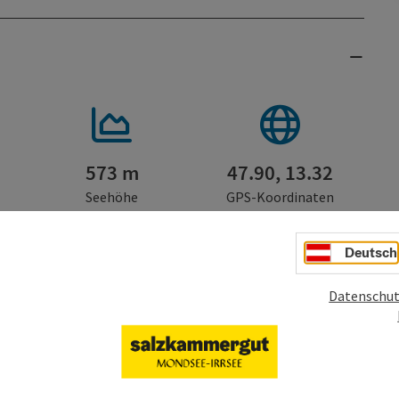
573 m
47.90, 13.32
Seehöhe
GPS-Koordinaten
Deutsch
Irrsee
Datenschut
Gastronomie
Veranstaltungen