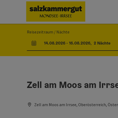
Accesskey
Accesskey
Accesskey
Zum Inhalt
Zur Navigation
Zum Seitenanfang
[0]
[1]
[2]
Reisezeitraum / Nächte
14.08.2026
-
16.08.2026
,
2
Nächte
An- und Abreisefelder
Zell am Moos am Irrs
Zell am Moos am Irrsee, Oberösterreich, Öster