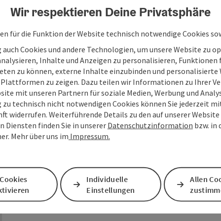
Wir respektieren Deine Privatsphäre
Service und Dienstleistungen
Kur- und Gesundheitseinrichtungen
en für die Funktion der Website technisch notwendige Cookies sow
g auch Cookies und andere Technologien, um unsere Website zu op
Sporteinrichtungen
analysieren, Inhalte und Anzeigen zu personalisieren, Funktionen f
eten zu können, externe Inhalte einzubinden und personalisiert
Verleihe
 Plattformen zu zeigen. Dazu teilen wir Informationen zu Ihrer 
site mit unseren Partnern für soziale Medien, Werbung und Analys
g zu technisch nicht notwendigen Cookies können Sie jederzeit m
nft widerrufen. Weiterführende Details zu den auf unserer Website
n Diensten finden Sie in unserer
Datenschutzinformation
bzw. in
er. Mehr über uns im
Impressum.
 Cookies
Individuelle
Allen Co
tivieren
Einstellungen
zustimm
pyright öffnen