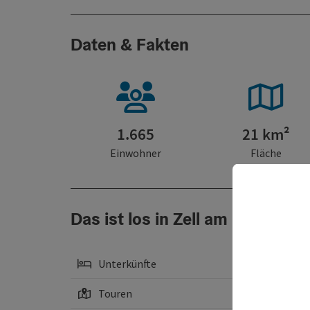
Daten & Fakten
1.665
21 km²
Einwohner
Fläche
Das ist los in Zell am Moos am 
Unterkünfte
Touren