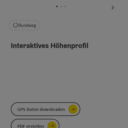
nächste
Rundweg
Interaktives Höhenprofil
GPS Daten downloaden
PDF erstellen