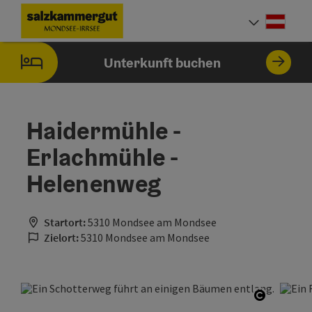
Accesskey
Accesskey
Accesskey
Zum Inhalt
Zur Navigation
Zum Seitenanfang
[0]
[1]
[2]
Deut
Sprach
Unterkunft buchen
Haidermühle -
Erlachmühle -
Helenenweg
Startort:
5310 Mondsee am Mondsee
Zielort:
5310 Mondsee am Mondsee
Copyrigh