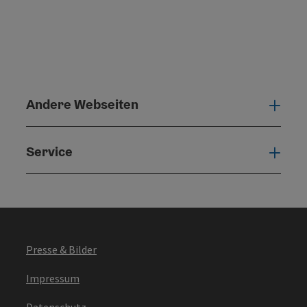
Andere Webseiten
Ande
Service
Serv
Presse & Bilder
Impressum
Datenschutz