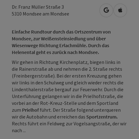
Dr. Franz Müller Straße 3
in Google Map
in Apple
5310
Mondsee am Mondsee
Einfache Rundtour durch das Ortszentrum von
Mondsee, zur Weißensteinsiedlung und über
Wiesenwege Richtung Erlachmühle. Durch das
Helenental geht es zurück nach Mondsee.
Wir gehen in Richtung Kirchenplatz, biegen links in
die Rainerstraße ab und nehmen die 2. Straße rechts
(Freinbergerstraße). Bei der ersten Kreuzung gehen
wir links in den Schulweg und gleich wieder rechts die
Lindenthalerstraße bergauf zur Feuerwehr. Durch die
Unterführung gelangen wir in die Prielhofstraße, die
vorbei an der Rot-Kreuz-Stelle und dem Sportland
zum
Prielhof
führt. Der Straße folgend unterqueren
wir die Autobahn und erreichen das
Sportzentrum.
Rechts führt ein Feldweg zur Vogelsangstraße, der wir
nach ...